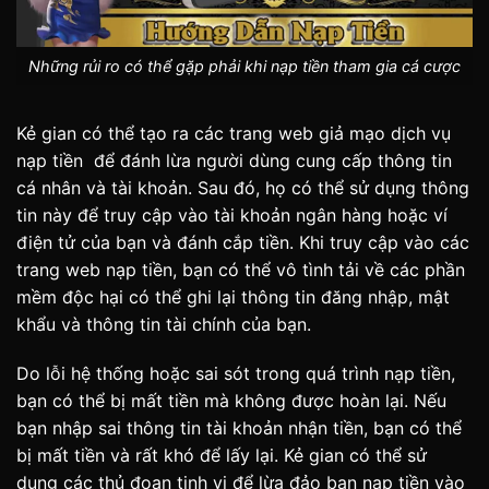
Những rủi ro có thể gặp phải khi nạp tiền tham gia cá cược
Kẻ gian có thể tạo ra các trang web giả mạo dịch vụ
nạp tiền để đánh lừa người dùng cung cấp thông tin
cá nhân và tài khoản. Sau đó, họ có thể sử dụng thông
tin này để truy cập vào tài khoản ngân hàng hoặc ví
điện tử của bạn và đánh cắp tiền. Khi truy cập vào các
trang web nạp tiền, bạn có thể vô tình tải về các phần
mềm độc hại có thể ghi lại thông tin đăng nhập, mật
khẩu và thông tin tài chính của bạn.
Do lỗi hệ thống hoặc sai sót trong quá trình nạp tiền,
bạn có thể bị mất tiền mà không được hoàn lại. Nếu
bạn nhập sai thông tin tài khoản nhận tiền, bạn có thể
bị mất tiền và rất khó để lấy lại. Kẻ gian có thể sử
dụng các thủ đoạn tinh vi để lừa đảo bạn nạp tiền vào