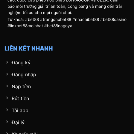
cao, được cấp phép hợp pháp bởi PAGCOR và CEZA, đảm
bảo môi trường giải trí an toàn, công bằng và mang đến trải
nghiệm tối ưu cho mọi người chơi.
Từ khoá: #bet88 #trangchubet88 #nhacaibet88 #bet88casino
#linkbet88moinhat #bet88nagoya
LIÊN KẾT NHANH
Đăng ký
Đăng nhập
Nạp tiền
Rút tiền
Tải app
Đại lý