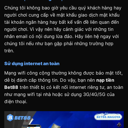
Chúng tôi không bao giờ yêu cầu quý khách hàng hay
người chơi cung cấp về mật khẩu giao dịch mật khẩu
tài khoản ngân hàng hay bất kể vấn đề liên quan đến
người chơi. Vì vậy nên hãy cảnh giác với những tin
nhắn email có nội dung lừa đảo. Hãy liên hệ ngay với
chúng tôi nếu như bạn gặp phải những trường hợp
trên.
Sử dụng internet an toàn
Mạng wifi công cộng thường không được bảo mật tốt,
dễ bị đánh cắp thông tin. Do vậy, bạn nên
nạp tiền
Bet88
trên thiết bị có kết nối internet riêng tư, an toàn
như mạng wifi tại nhà hoặc sử dụng 3G/4G/5G của
điện thoại.